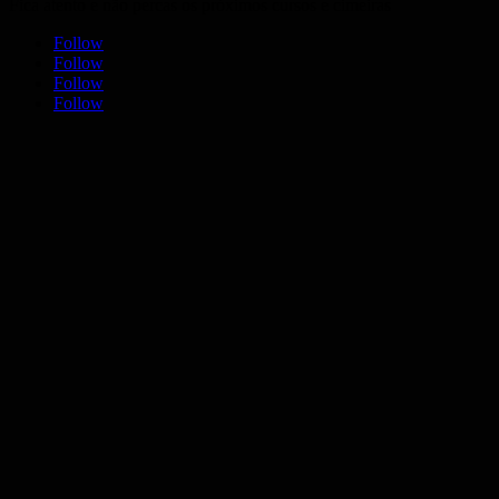
Fica atento e não percas os próximos cursos e cimeiras
Follow
Follow
Follow
Follow