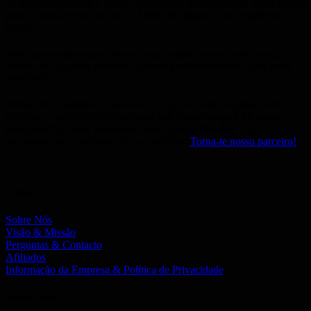
Se quiseres te juntar à nossa comunidade gratuitamente, vê os botões
para as nossa redes sociais no fundo da página ou no segmento
acima.
Tenho um grande alcance (lista de e-mail, seguidores nas redes sociais,
revista, etc.) e poderia promover o evento profissionalmente. Como posso
contribuir?
Temos um programa de afiliados em que te podes registar como
parceiro e assim receber
comissão por cada compra do curso
completo “As Seis Verdades
” com Gregg Braden.
Aqui
encontras toda a informação que precisas:
Torna-te nosso parceiro!
Links
Sobre Nós
Visão & Missão
Perguntas & Contacto
Afiliados
Informação da Empresa & Política de Privacidade
Segue-nos!