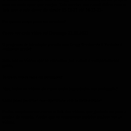
casa ou onde quer que estejas. Vais receber um e-mail diário com o
link para a aula desse dia
desde 15.11.21
até
18.11.21.
Por quanto tempo posso ver os vídeos?
Podes ver cada vídeo até Domingo
21
.11.2021
O programa de introdução gratuito com Gregg Braden - As 6 Verdades é
realmente grátis?
Sim, ver os vídeos que te enviamos por e-mail é completamente
grátis.
Todos os vídeos estão em português?
Sim, todos os vídeos do curso estão legendados em português?
Como posso partilhar esta experiência com os meus amigos?
Podes simplesmente enviar o link dos vídeos que gostaste ou para a
página de registo. Assim que se registarem também podem ver os
vídeos.