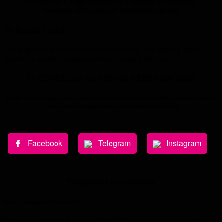
O curso do Gregg Braden em Portugal já começou.
Desfruta desta aula de introdução grátis.
No Results Found
The page you requested could not be found. Try refining your
search, or use the navigation above to locate the post.
JÁ CONHECES AS NOSSAS REDES SOCIAIS?​
Junta-te a nós agora para estar em contato com outros que pensam como tu
e para estares sempre a par das nossas novidades.
Facebook
Telegram
Instagram
Perguntas Frequentes
Onde e quando é o evento?
O curso de introdução com o Gregg Braden é online, na tua própria